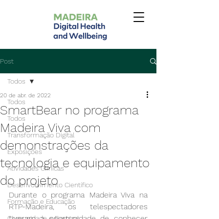
Post
Todos
20 de abr. de 2022
Todos
SmartBear no programa
Todos
Madeira Viva com
Transformação Digital
demonstrações da
Exposições
tecnologia e equipamento
Atividades Clínicas
do projeto
Desenvolvimento Científico
Durante o programa Madeira Viva na 
Formação e Educação
RTP-Madeira, os telespectadores 
tiveram a oportunidade de conhecer 
Comunidade e Eventos