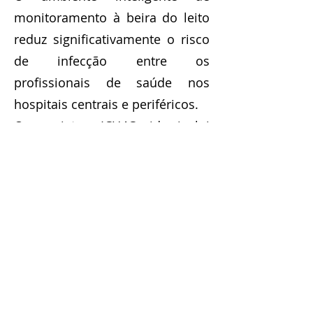
monitoramento à beira do leito
reduz significativamente o risco
de infecção entre os
profissionais de saúde nos
hospitais centrais e periféricos.
O projeto ICU4Covid inclui
parceiros de 6 países da União
Europeia (Alemanha,
Luxemburgo, Portugal, Áustria,
Grécia e Holanda) e irá
implementar e testar o sistema
CPS4TIC em larga escala com
oito ICU Hubs na Europa (quatro
nos países da consórcio inicial