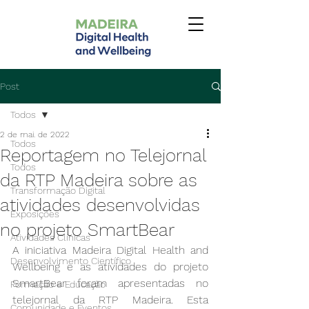
Post
Todos
2 de mai. de 2022
Todos
Reportagem no Telejornal
Todos
da RTP Madeira sobre as
Transformação Digital
atividades desenvolvidas
Exposições
no projeto SmartBear
Atividades Clínicas
A iniciativa Madeira Digital Health and 
Desenvolvimento Científico
Wellbeing e as atividades do projeto 
SmartBear foram apresentadas no 
Formação e Educação
telejornal da RTP Madeira. Esta 
Comunidade e Eventos