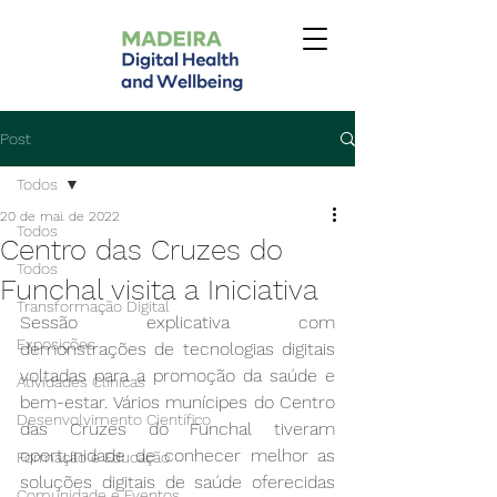
Post
Todos
20 de mai. de 2022
Todos
Centro das Cruzes do
Todos
Funchal visita a Iniciativa
Transformação Digital
Sessão explicativa com 
Exposições
demonstrações de tecnologias digitais 
voltadas para a promoção da saúde e 
Atividades Clínicas
bem-estar. Vários munícipes do Centro 
Desenvolvimento Científico
das Cruzes do Funchal tiveram 
oportunidade de conhecer melhor as 
Formação e Educação
soluções digitais de saúde oferecidas 
Comunidade e Eventos