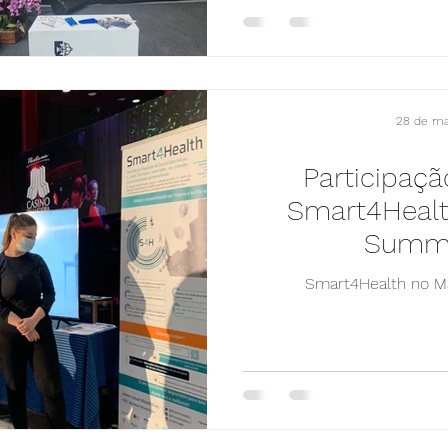
28 de ma
Participaçã
Smart4Healt
Summi
Smart4Health no M