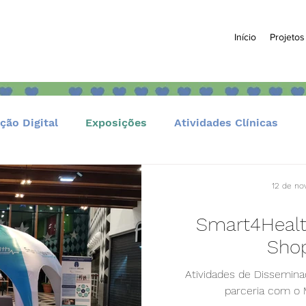
Início
Projetos
ção Digital
Exposições
Atividades Clínicas
Formação e Educação
Comunidade e Eventos
12 de no
Smart4Healt
Sho
Atividades de Dissemin
parceria com o 