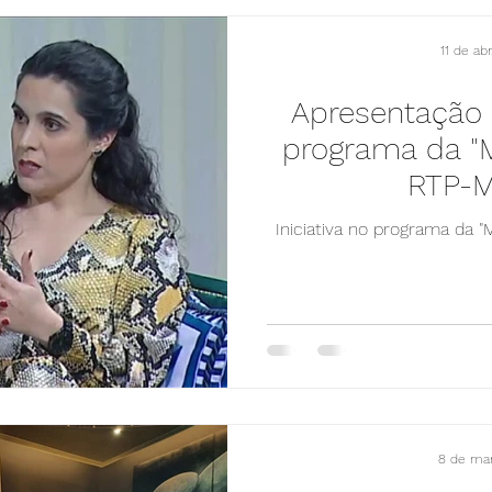
11 de ab
Apresentação d
programa da "M
RTP-M
Iniciativa no programa da "
8 de mar