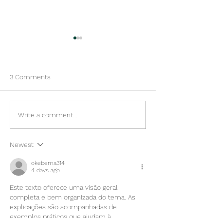
3 Comments
Presentation of the
SmartBear projec
Write a comment...
SmartBear project at the
event in Funchal
Naval Club of Funchal
Newest
premises
okebema314
4 days ago
Este texto oferece uma visão geral 
completa e bem organizada do tema. As 
explicações são acompanhadas de 
exemplos práticos que ajudam à 