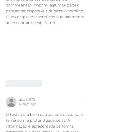
compreensão. Imprimi algumas partes 
para as ter disponíveis durante o trabalho. 
É um daqueles conteúdos que raramente 
se encontram nesta forma.
Like
Reply
ukuribi973
4 days ago
O texto está bem estruturado e aborda o 
tema com a profundidade certa. A 
informação é apresentada de forma 
progressiva e bem ligada. Reli algumas 