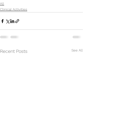
All
Clinical Activities
See All
Recent Posts