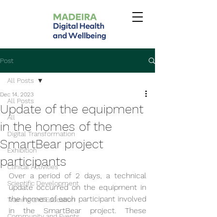
Post
All Posts
Dec 14, 2023
All Posts
Update of the equipment
All
in the homes of the
Digital Transformation
SmartBear project
Exhibition
participants
Clinical Activities
Over a period of 2 days, a technical 
Scientific Development
update occurred on the equipment in 
the homes of each participant involved 
Training and Education
in the SmartBear project. These 
Community and Events