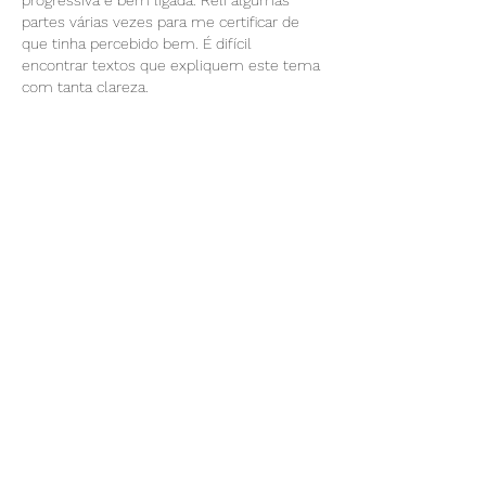
partes várias vezes para me certificar de 
que tinha percebido bem. É difícil 
encontrar textos que expliquem este tema 
com tanta clareza.
Like
Reply
Bazak nestors
Aug 31, 2025
E aí, pessoal! Vi um anúncio do 
https://bantubet-ao.com/
 e resolvi testar 
para apostas em Angola. Instalei e fiquei 