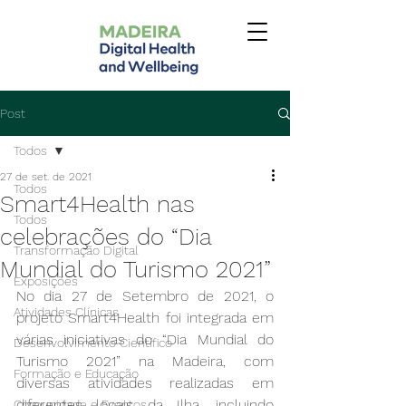
Post
Todos
27 de set. de 2021
Todos
Smart4Health nas
Todos
celebrações do “Dia
Transformação Digital
Mundial do Turismo 2021”
Exposições
No dia 27 de Setembro de 2021, o 
Atividades Clínicas
projeto Smart4Health foi integrada em 
várias iniciativas do “Dia Mundial do 
Desenvolvimento Científico
Turismo 2021” na Madeira, com 
Formação e Educação
diversas atividades realizadas em 
diferentes locais da Ilha, incluindo 
Comunidade e Eventos