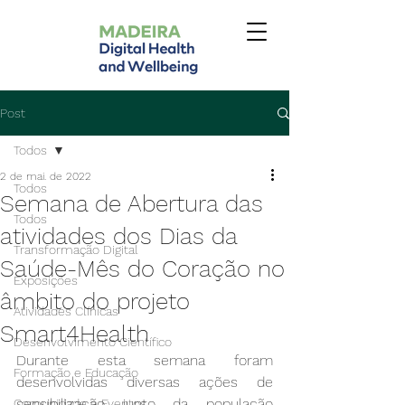
Post
Todos
2 de mai. de 2022
Todos
Semana de Abertura das
Todos
atividades dos Dias da
Transformação Digital
Saúde-Mês do Coração no
Exposições
âmbito do projeto
Atividades Clínicas
Smart4Health
Desenvolvimento Científico
Durante esta semana foram 
Formação e Educação
desenvolvidas diversas ações de 
sensibilização junto da população 
Comunidade e Eventos