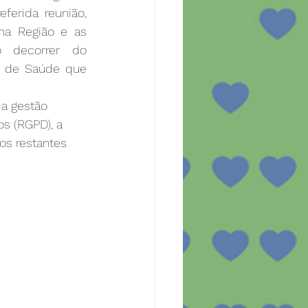
erida reunião, 
a Região e as 
 decorrer do 
l de Saúde que 
a gestão 
s (RGPD), a 
os restantes 