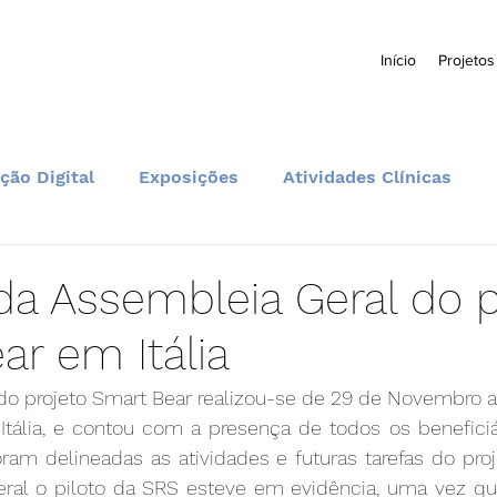
Início
Projetos
ção Digital
Exposições
Atividades Clínicas
Formação e Educação
Comunidade e Eventos
da Assembleia Geral do p
ar em Itália
do projeto Smart Bear realizou-se de 29 de Novembro a
tália, e contou com a presença de todos os beneficiári
ram delineadas as atividades e futuras tarefas do proj
ral o piloto da SRS esteve em evidência, uma vez que