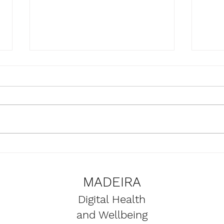
Apresentação do projeto
Atua
SmartBear nas instalações do
equi
Clube Naval do Funchal
dos 
MADEIRA
Smar
Digital Health
and Wellbeing