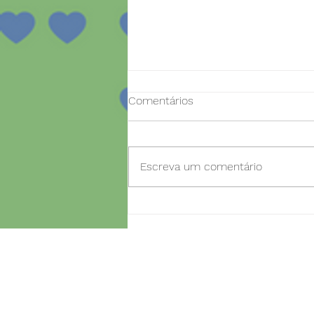
Comentários
Escreva um comentário
Dia aberto para novas
inscrições no projeto
SmartBear