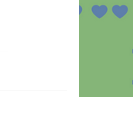
lização dos
pamentos no domicílio
participantes do projeto
tBear