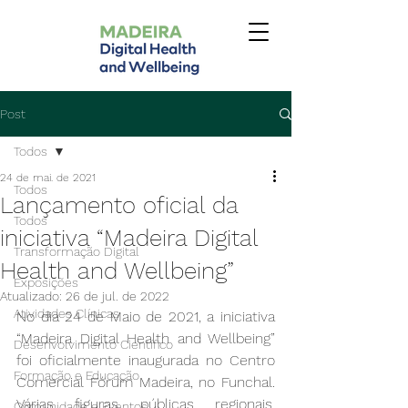
Post
Todos
24 de mai. de 2021
Todos
Lançamento oficial da
Todos
iniciativa “Madeira Digital
Transformação Digital
Health and Wellbeing”
Exposições
Atualizado:
26 de jul. de 2022
Atividades Clínicas
No dia 24 de Maio de 2021, a iniciativa 
“Madeira Digital Health and Wellbeing” 
Desenvolvimento Científico
foi oficialmente inaugurada no Centro 
Formação e Educação
Comercial Fórum Madeira, no Funchal. 
Várias figuras públicas regionais, 
Comunidade e Eventos