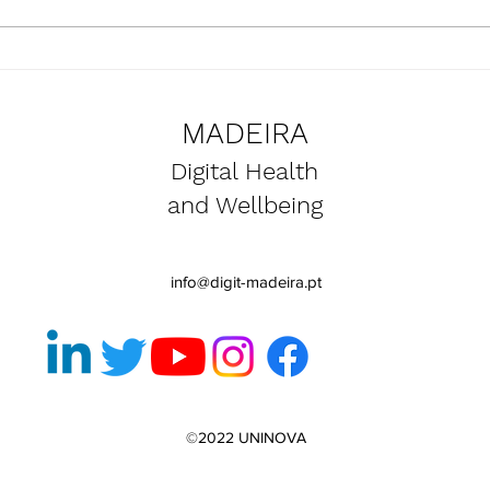
Apresentação do projeto
Atua
SmartBear nas instalações do
equi
Clube Naval do Funchal
dos 
MADEIRA
Smar
Digital Health
and Wellbeing
info@digit-madeira.pt
©2022 UNINOVA