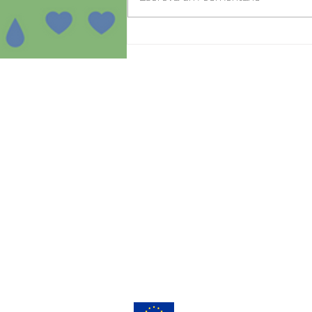
Dia aberto para novas
inscrições no projeto
SmartBear