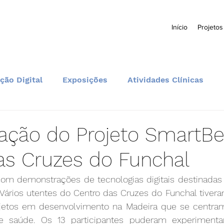
Início
Projetos
ção Digital
Exposições
Atividades Clínicas
Formação e Educação
Comunidade e Eventos
ação do Projeto SmartBe
as Cruzes do Funchal
com demonstrações de tecnologias digitais destinadas
Vários utentes do Centro das Cruzes do Funchal tivera
jetos em desenvolvimento na Madeira que se centram
de saúde. Os 13 participantes puderam experimentar