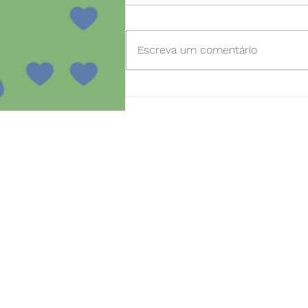
Escreva um comentário
Dia aberto para novas
inscrições no projeto
SmartBear