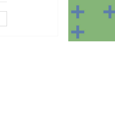
lização dos
pamentos no domicílio
participantes do projeto
tBear