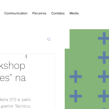
Communication
Parceiros
Contatos
Media
rkshop
es" na
ra (ITI) e pelo 
perior Técnico, 