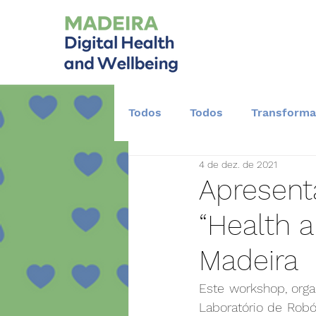
Todos
Todos
Transforma
4 de dez. de 2021
Desenvolvimento Científico
Apresent
“Health a
Madeira
Este workshop, organ
Laboratório de Robó