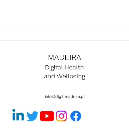
Apresentação do projeto
Atua
SmartBear nas instalações do
equi
Clube Naval do Funchal
dos 
MADEIRA
Smar
Digital Health
and Wellbeing
info@digit-madeira.pt