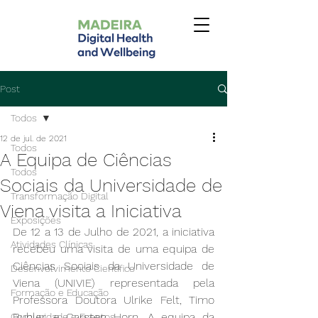
Post
Todos
12 de jul. de 2021
Todos
A Equipa de Ciências
Todos
Sociais da Universidade de
Transformação Digital
Viena visita a Iniciativa
Exposições
De 12 a 13 de Julho de 2021, a iniciativa 
Atividades Clínicas
recebeu uma visita de uma equipa de 
Ciências Sociais da Universidade de 
Desenvolvimento Científico
Viena (UNIVIE) representada pela 
Formação e Educação
Professora Doutora Ulrike Felt, Timo 
Buhler e Carsten Horn. A equipa da 
Comunidade e Eventos