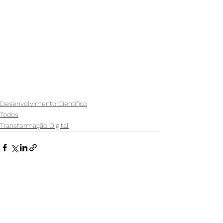
Desenvolvimento Científico
Todos
Transformação Digital
Ver tudo
Posts recentes